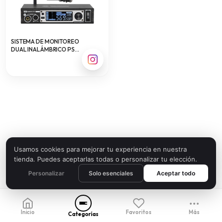
SISTEMA DE MONITOREO
DUAL INALÁMBRICO PSG
AUDIO GRAVITY IEM
Usamos cookies para mejorar tu experiencia en nuestra
tienda. Puedes aceptarlas todas o personalizar tu elección.
Personalizar
Solo esenciales
Aceptar todo
Inicio
Favoritos
Más
Categorías