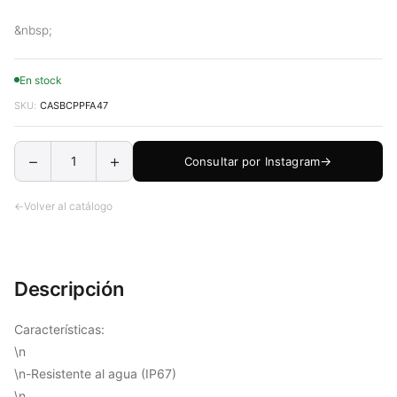
&nbsp;
En stock
SKU:
CASBCPPFA47
−
+
Consultar por Instagram
Volver al catálogo
Descripción
Características:
\n
\n-Resistente al agua (IP67)
\n