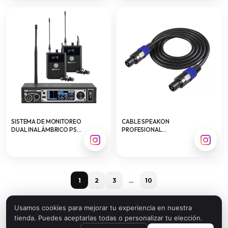
SISTEMA DE MONITOREO
CABLE SPEAKON
DUAL INALÁMBRICO PSG
PROFESIONAL
AUDIO GRAVITY IEM
NEBRASKA VARIEDADES
1
2
3
…
10
Usamos cookies para mejorar tu experiencia en nuestra
tienda. Puedes aceptarlas todas o personalizar tu elección.